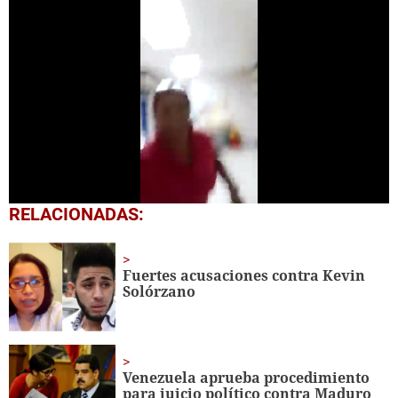
0
RELACIONADAS:
seconds
of
41
seconds
Fuertes acusaciones contra Kevin
Solórzano
Venezuela aprueba procedimiento
para juicio político contra Maduro