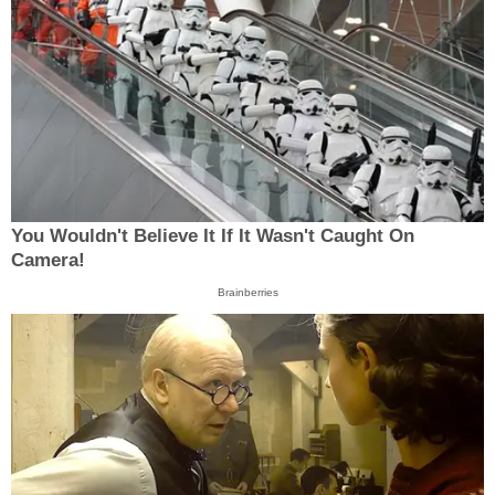
You Wouldn't Believe It If It Wasn't Caught On
Camera!
Brainberries