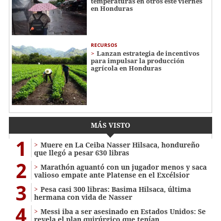
temperaturas en otros este viernes
en Honduras
RECURSOS
Lanzan estrategia de incentivos
para impulsar la producción
agrícola en Honduras
MÁS VISTO
1
Muere en La Ceiba Nasser Hilsaca, hondureño
que llegó a pesar 630 libras
2
Marathón aguantó con un jugador menos y saca
valioso empate ante Platense en el Excélsior
3
Pesa casi 300 libras: Basima Hilsaca, última
hermana con vida de Nasser
4
Messi iba a ser asesinado en Estados Unidos: Se
revela el plan quirúrgico que tenían