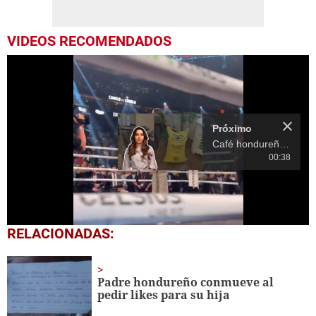
VIDEOS RECOMENDADOS
Próximo
Café hondureño se destaca en el Museo Nacional de Cine en Praga
00:38
0
RELACIONADAS:
seconds
of
14
seconds
Padre hondure
ñ
o conmueve al
pedir likes para su
hija