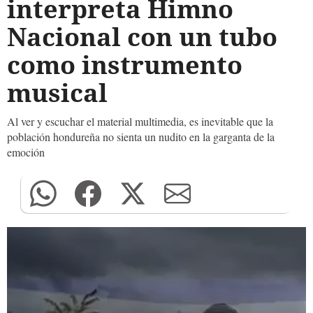
interpreta Himno
Nacional con un tubo
como instrumento
musical
Al ver y escuchar el material multimedia, es inevitable que la
población hondure
ñ
a no sienta un nudito en la garganta de la
emoción
0
seconds
of
0
seconds