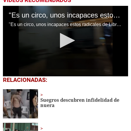
VIDEOS RECOMENDADOS
"Es un circo, unos incapaces estos radicales de Libre": Tomás Zambrano
"Es un circo, unos incapaces estos radicales de Libre": Tomás Zambrano
0
RELACIONADAS:
seconds
of
1
minute,
Suegros descubren infidelidad de
15
nuera
seconds