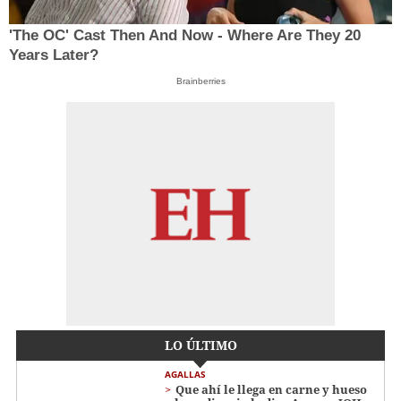
'The OC' Cast Then And Now - Where Are They 20
Years Later?
Brainberries
LO ÚLTIMO
AGALLAS
Que ahí le llega en carne y hueso