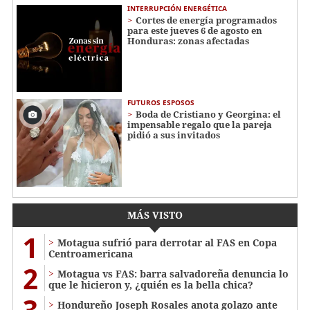
INTERRUPCIÓN ENERGÉTICA
Cortes de energía programados
para este jueves 6 de agosto en
Honduras: zonas afectadas
FUTUROS ESPOSOS
Boda de Cristiano y Georgina: el
impensable regalo que la pareja
pidió a sus invitados
MÁS VISTO
1
Motagua sufrió para derrotar al FAS en Copa
Centroamericana
2
Motagua vs FAS: barra salvadoreña denuncia lo
que le hicieron y, ¿quién es la bella chica?
3
Hondureño Joseph Rosales anota golazo ante