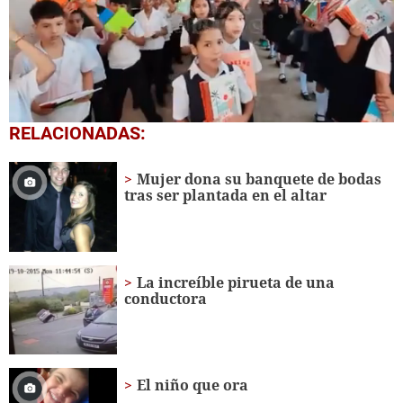
0
RELACIONADAS:
seconds
of
1
Mujer dona su banquete de bodas
minute,
tras ser plantada en el altar
56
seconds
La increíble pirueta de una
conductora
El niño que ora