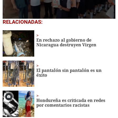
0
RELACIONADAS:
seconds
of
1
minute,
En rechazo al gobierno de
56
Nicaragua destruyen Virgen
seconds
El pantalón sin pantalón es un
éxito
Hondureña es criticada en redes
por comentarios racistas