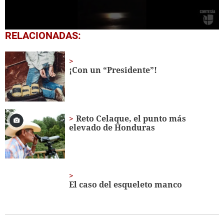
0
RELACIONADAS:
seconds
of
39
seconds
¡Con un “Presidente”!
Reto Celaque, el punto más
elevado de Honduras
El caso del esqueleto manco