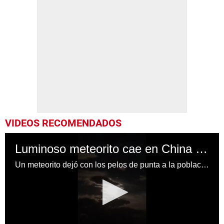
VIDEOS RECOMENDADOS
Luminoso meteorito cae en China y provoca movimiento telúrico
Un meteorito dejó con los pelos de punta a la población de Yunnan en China luego de pasar por el cielo y provocar un sismo de 2,1 grados.