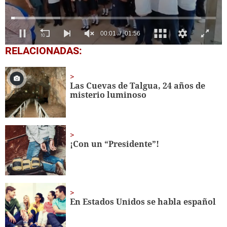
0
RELACIONADAS:
of
1
minute,
56
Las Cuevas de Talgua, 24 años de
seconds
misterio luminoso
¡Con un “Presidente”!
En Estados Unidos se habla español