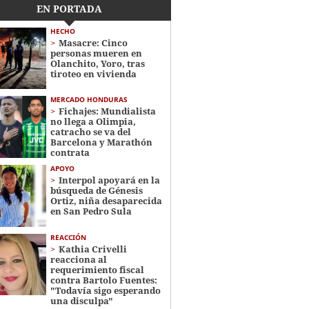
EN PORTADA
HECHO
Masacre: Cinco
personas mueren en
Olanchito, Yoro, tras
tiroteo en vivienda
MERCADO HONDURAS
Fichajes: Mundialista
no llega a Olimpia,
catracho se va del
Barcelona y Marathón
contrata
APOYO
Interpol apoyará en la
búsqueda de Génesis
Ortiz, niña desaparecida
en San Pedro Sula
REACCIÓN
Kathia Crivelli
reacciona al
requerimiento fiscal
contra Bartolo Fuentes:
"Todavía sigo esperando
una disculpa"