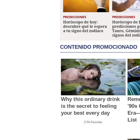
PREDICCIONES
PREDICCIONES
Horóscopo de hoy:
Horóscopo de 
descubre qué le espera
predicciones p
a tu signo del zodiaco
Tauro, Géminis
signos del zod
CONTENIDO PROMOCIONADO
Why this ordinary drink
Reme
is the secret to feeling
'90s
your best every day
Era—
List
CTA Favorite