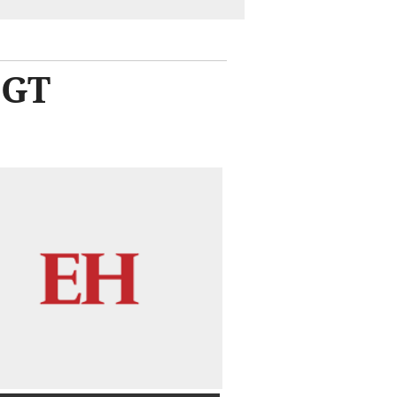
DGT
.