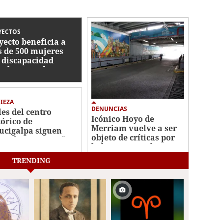
YECTOS
yecto beneficia a
 de 500 mujeres
 discapacidad
ual en Honduras
IEZA
DENUNCIAS
les del centro
Icónico Hoyo de
tórico de
Merriam vuelve a ser
ucigalpa siguen
objeto de críticas por
apadas en marañas
la basura y malos
cables
olores
TRENDING