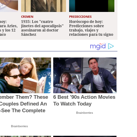
CRIMEN
PREDICCIONES
hoy:
1935: Los "cuatro
Horóscopo de hoy:
ara Aries,
jinetes del apocalipsis"
Predicciones sobre
 y los 12
asesinaron al doctor
trabajo, viajes y
iaco
Sánchez
relaciones para tu signo
mber Them? These
6 Best '90s Action Movies
 Couples Defined An
To Watch Today
See The Complete
Brainberries
Brainberries