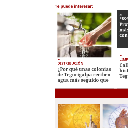
56
Te puede interesar:
seconds
Volume
0%
PRO
Pro
más
con
vis
LIMP
DISTRIBUCIÓN
Cal
¿Por qué unas colonias
his
de Tegucigalpa reciben
Teg
agua más seguido que
atr
otras?
de 