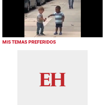
0
MIS TEMAS PREFERIDOS
seconds
of
39
seconds