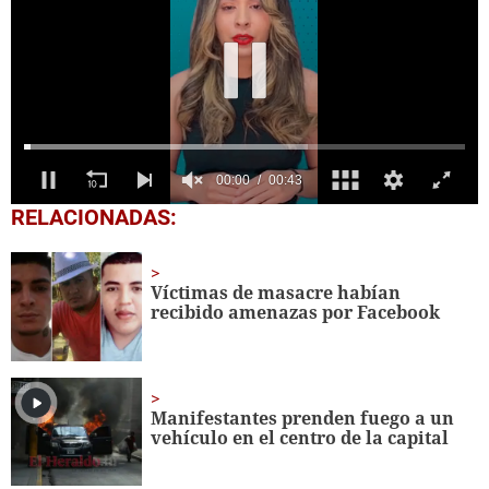
0
RELACIONADAS:
seconds
of
43
seconds
Víctimas de masacre habían
recibido amenazas por Facebook
Manifestantes prenden fuego a un
vehículo en el centro de la capital