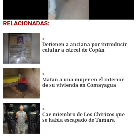
0
RELACIONADAS:
seconds
of
25
seconds
Detienen a anciana por introducir
celular a cárcel de Copán
Matan a una mujer en el interior
de su vivienda en Comayagua
Cae miembro de Los Chirizos que
se había escapado de Támara