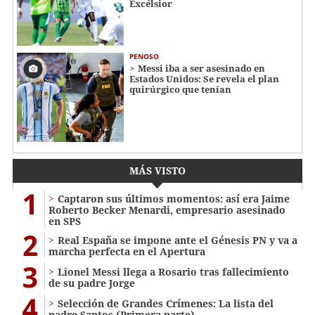
Excélsior
PENOSO
Messi iba a ser asesinado en
Estados Unidos: Se revela el plan
quirúrgico que tenían
MÁS VISTO
1
Captaron sus últimos momentos: así era Jaime
Roberto Becker Menardi​​​, empresario asesinado
en SPS
2
Real España se impone ante el Génesis PN y va a
marcha perfecta en el Apertura
3
Lionel Messi llega a Rosario tras fallecimiento
de su padre Jorge
4
Selección de Grandes Crímenes: La lista del
padre Santos (Primera parte)