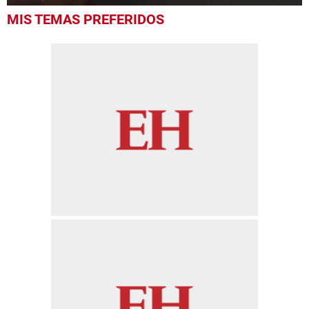
0
MIS TEMAS PREFERIDOS
seconds
of
43
seconds