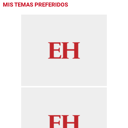
0
MIS TEMAS PREFERIDOS
of
1
minute,
4
seconds