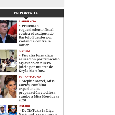
EN PORTADA
A AUDIENCIA
Presentan
requerimiento fiscal
contra el exdiputado
Bartolo Fuentes por
violencia contra la
mujer
JUSTICIA
Fiscalía formaliza
acusación por femicidio
agravado en nuevo
juicio por muerte de
Keyla Martínez
SU TRAYECTORIA
Stephie Morel, Miss
Cortés, combina
experiencia,
preparación y belleza
rumbo a Miss Honduras
2026
LISTADO
De TikTok a la Liga
Nacional: creadores de