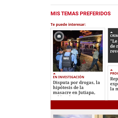
MIS TEMAS PREFERIDOS
Te puede interesar:
CRI
"Le
de 
rev
con
dec
PRO
EN INVESTIGACIÓN
Rep
Disputa por drogas, la
exp
hipótesis de la
la 
masacre en Jutiapa,
Mar
Atlántida