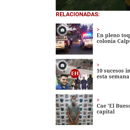
0
RELACIONADAS:
seconds
of
1
minute,
En pleno toq
41
colonia Calp
seconds
Volume
0%
10 sucesos 
esta semana
Cae 'El Bueso
capital