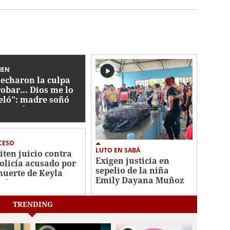
MEN
 echaron la culpa
robar... Dios me lo
eló": madre soñó
 Harol, menor
apitado en Yoro
CESO
LUTO EN SABÁ
iten juicio contra
Exigen justicia en
olicía acusado por
sepelio de la niña
muerte de Keyla
Emily Dayana Muñoz
tínez
TRENDING