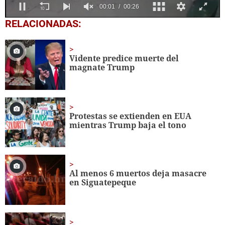
0
RELACIONADAS:
seconds
of
25
seconds
Vidente predice muerte del
magnate Trump
Protestas se extienden en EUA
mientras Trump baja el tono
Al menos 6 muertos deja masacre
en Siguatepeque