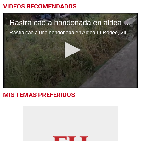
VIDEOS RECOMENDADOS
Rastra cae a hondonada en aldea El Rodeo, Comayagua
Rastra cae a una hondonada en Aldea El Rodeo, Villa de San Antonio, Comayagua
0
MIS TEMAS PREFERIDOS
seconds
of
15
seconds