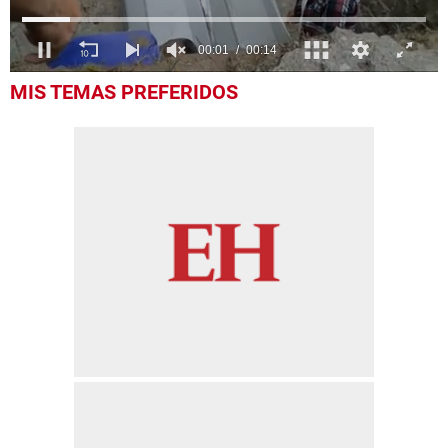
0
MIS TEMAS PREFERIDOS
seconds
of
14
seconds