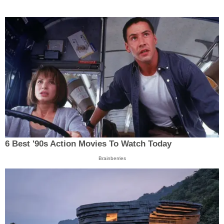
6 Best '90s Action Movies To Watch Today
Brainberries