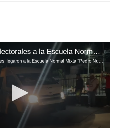
Llegan las maletas electorales a la Escuela Normal Mixta "Pedro Nufio"
Finalmente, las maletas electorales llegaron a la Escuela Normal Mixta "Pedro Nufio", permitiendo que el proceso electoral comience con normalidad después de varias horas de retraso.