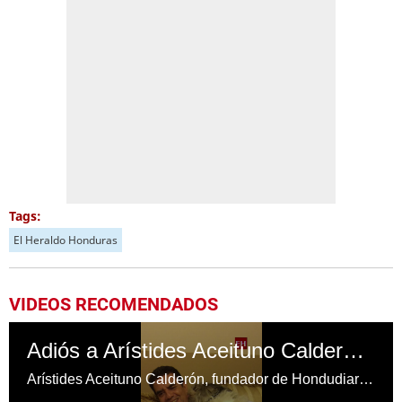
Tags:
El Heraldo Honduras
VIDEOS RECOMENDADOS
Adiós a Arístides Aceituno Calderón, una figura histórica del periodismo nacional
Arístides Aceituno Calderón, fundador de Hondudiario.com y reconocido periodista de amplia trayectoria, falleció a los 67 años. Su legado perdura por su valioso aporte al periodismo y a la comunicación en Honduras, dejando una huella imborrable en el gremio.