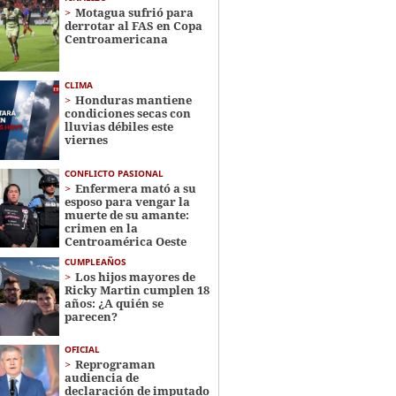
Motagua sufrió para
derrotar al FAS en Copa
Centroamericana
CLIMA
Honduras mantiene
condiciones secas con
lluvias débiles este
viernes
CONFLICTO PASIONAL
Enfermera mató a su
esposo para vengar la
muerte de su amante:
crimen en la
Centroamérica Oeste
CUMPLEAÑOS
Los hijos mayores de
Ricky Martin cumplen 18
años: ¿A quién se
parecen?
OFICIAL
Reprograman
audiencia de
declaración de imputado