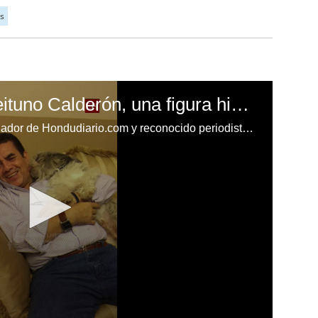
s
Adiós a Arístides Aceituno Calderón, una figura histórica del periodismo nacional
Arístides Aceituno Calderón, fundador de Hondudiario.com y reconocido periodista de amplia trayectoria, falleció a los 67 años. Su legado perdura por su valioso aporte al periodismo y a la comunicación en Honduras, dejando una huella imborrable en el gremio.