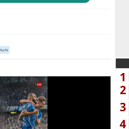
lecht
1
2
3
4