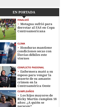
EN PORTADA
FINALIZÓ
Motagua sufrió para
derrotar al FAS en Copa
Centroamericana
CLIMA
Honduras mantiene
condiciones secas con
lluvias débiles este
viernes
CONFLICTO PASIONAL
Enfermera mató a su
esposo para vengar la
muerte de su amante:
crimen en la
Centroamérica Oeste
CUMPLEAÑOS
Los hijos mayores de
Ricky Martin cumplen 18
años: ¿A quién se
parecen?