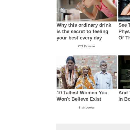
Why this ordinary drink
See 
is the secret to feeling
Phys
your best every day
Of T
CTA Favorite
10 Tallest Women You
And 
Won't Believe Exist
In B
Brainberries