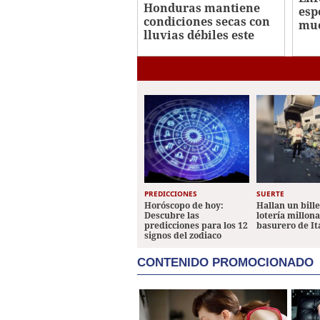
Honduras mantiene
esp
condiciones secas con
mue
lluvias débiles este
cri
viernes
Cen
PREDICCIONES
SUERTE
Horóscopo de hoy:
Hallan un bill
Descubre las
lotería millon
predicciones para los 12
basurero de It
signos del zodiaco
CONTENIDO PROMOCIONADO