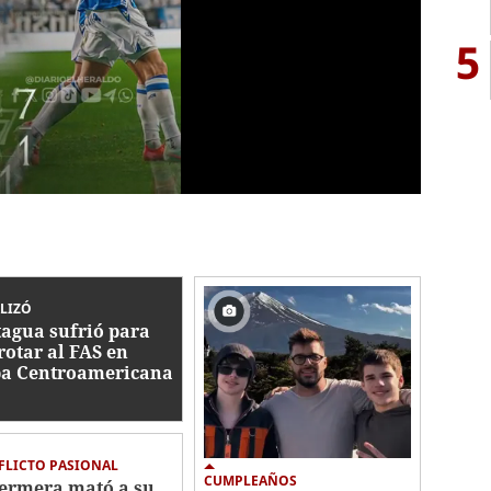
5
LIZÓ
agua sufrió para
rotar al FAS en
a Centroamericana
FLICTO PASIONAL
CUMPLEAÑOS
ermera mató a su