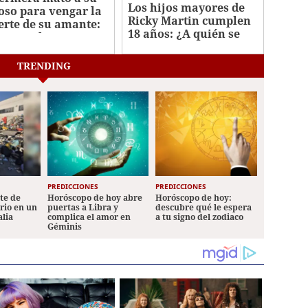
Los hijos mayores de
oso para vengar la
Ricky Martin cumplen
rte de su amante:
18 años: ¿A quién se
men en la
parecen?
troamérica Oeste
TRENDING
PREDICCIONES
PREDICCIONES
ete de
Horóscopo de hoy abre
Horóscopo de hoy:
ario en un
puertas a Libra y
descubre qué le espera
alia
complica el amor en
a tu signo del zodiaco
Géminis