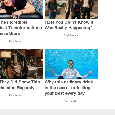
The Incredible
I Bet You Didn't Know It
ical Transformations
Was Really Happening?
hese Stars
Brainberries
Brainberries
They Did Show This
Why this ordinary drink
ohemian Rapsody!
is the secret to feeling
your best every day
Brainberries
CTA Love