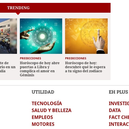
TRENDING
PREDICCIONES
PREDICCIONES
ete de
Horóscopo de hoy abre
Horóscopo de hoy:
ario en un
puertas a Libra y
descubre qué le espera
alia
complica el amor en
a tu signo del zodiaco
Géminis
UTILIDAD
EH PLUS
TECNOLOGÍA
INVESTI
SALUD Y BELLEZA
DATA
EMPLEOS
FACT CH
MOTORES
INTERAC