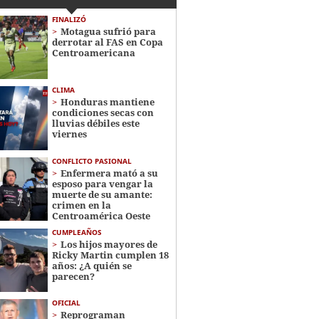
FINALIZÓ
Motagua sufrió para
derrotar al FAS en Copa
Centroamericana
CLIMA
Honduras mantiene
condiciones secas con
lluvias débiles este
viernes
CONFLICTO PASIONAL
Enfermera mató a su
esposo para vengar la
muerte de su amante:
crimen en la
Centroamérica Oeste
CUMPLEAÑOS
Los hijos mayores de
Ricky Martin cumplen 18
años: ¿A quién se
parecen?
OFICIAL
Reprograman