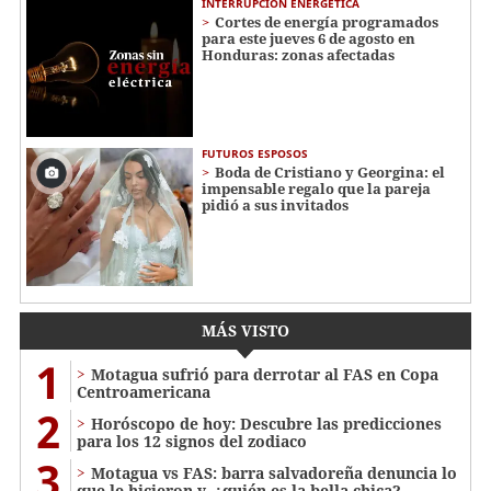
INTERRUPCIÓN ENERGÉTICA
Cortes de energía programados
para este jueves 6 de agosto en
Honduras: zonas afectadas
FUTUROS ESPOSOS
Boda de Cristiano y Georgina: el
impensable regalo que la pareja
pidió a sus invitados
MÁS VISTO
1
Motagua sufrió para derrotar al FAS en Copa
Centroamericana
2
Horóscopo de hoy: Descubre las predicciones
para los 12 signos del zodiaco
3
Motagua vs FAS: barra salvadoreña denuncia lo
que le hicieron y, ¿quién es la bella chica?