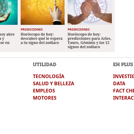
PREDICCIONES
PREDICCIONES
hoy abre
Horóscopo de hoy:
Horóscopo de hoy:
a y
descubre qué le espera
predicciones para Aries,
mor en
a tu signo del zodiaco
Tauro, Géminis y los 12
signos del zodiaco
UTILIDAD
EH PLUS
TECNOLOGÍA
INVESTI
SALUD Y BELLEZA
DATA
EMPLEOS
FACT CH
MOTORES
INTERAC