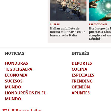
SUERTE
PREDICCIONES
Hallan un billete de
Horóscopo de 
lotería millonario en un
puertas a Libr
basurero de Italia
complica el a
Géminis
NOTICIAS
INTERÉS
HONDURAS
DEPORTES
TEGUCIGALPA
COCINA
ECONOMIA
ESPECIALES
SUCESOS
TRENDING
MUNDO
OPINIÓN
HONDUREÑOS EN EL
APUNTES
MUNDO