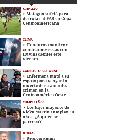
FINALIZÓ
Motagua sufrió para
derrotar al FAS en Copa
Centroamericana
CLIMA
Honduras mantiene
condiciones secas con
lluvias débiles este
viernes
CONFLICTO PASIONAL
Enfermera mató a su
esposo para vengar la
muerte de su amante:
crimen en la
Centroamérica Oeste
CUMPLEAÑOS
Los hijos mayores de
Ricky Martin cumplen 18
años: ¿A quién se
parecen?
OFICIAL
Reprograman