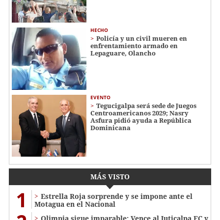
HECHO
Policía y un civil mueren en
enfrentamiento armado en
Lepaguare, Olancho
EVENTO
Tegucigalpa será sede de Juegos
Centroamericanos 2029; Nasry
Asfura pidió ayuda a República
Dominicana
MÁS VISTO
1
Estrella Roja sorprende y se impone ante el
Motagua en el Nacional
Olimpia sigue imparable: Vence al Juticalpa FC y