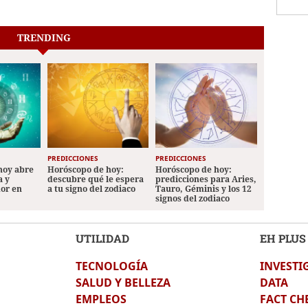
TRENDING
PREDICCIONES
PREDICCIONES
hoy abre
Horóscopo de hoy:
Horóscopo de hoy:
a y
descubre qué le espera
predicciones para Aries,
mor en
a tu signo del zodiaco
Tauro, Géminis y los 12
signos del zodiaco
UTILIDAD
EH PLUS
TECNOLOGÍA
INVESTI
SALUD Y BELLEZA
DATA
EMPLEOS
FACT CH