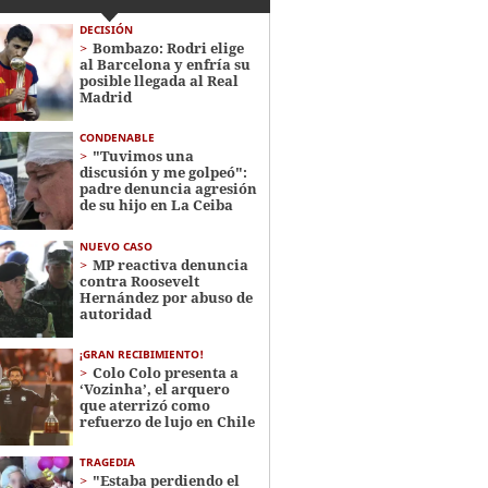
DECISIÓN
Bombazo: Rodri elige
al Barcelona y enfría su
posible llegada al Real
Madrid
CONDENABLE
"Tuvimos una
discusión y me golpeó":
padre denuncia agresión
de su hijo en La Ceiba
NUEVO CASO
MP reactiva denuncia
contra Roosevelt
Hernández por abuso de
autoridad
¡GRAN RECIBIMIENTO!
Colo Colo presenta a
‘Vozinha’, el arquero
que aterrizó como
refuerzo de lujo en Chile
TRAGEDIA
"Estaba perdiendo el