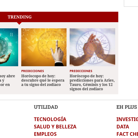
TRENDING
PREDICCIONES
PREDICCIONES
hoy abre
Horóscopo de hoy:
Horóscopo de hoy:
a y
descubre qué le espera
predicciones para Aries,
mor en
a tu signo del zodiaco
Tauro, Géminis y los 12
signos del zodiaco
UTILIDAD
EH PLUS
TECNOLOGÍA
INVESTI
SALUD Y BELLEZA
DATA
EMPLEOS
FACT CH