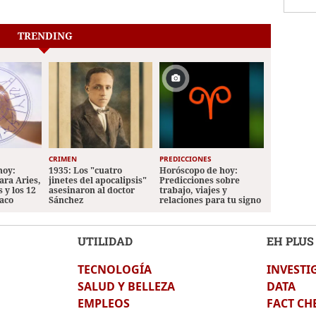
TRENDING
CRIMEN
PREDICCIONES
hoy:
1935: Los "cuatro
Horóscopo de hoy:
ara Aries,
jinetes del apocalipsis"
Predicciones sobre
 y los 12
asesinaron al doctor
trabajo, viajes y
iaco
Sánchez
relaciones para tu signo
UTILIDAD
EH PLUS
TECNOLOGÍA
INVESTI
SALUD Y BELLEZA
DATA
EMPLEOS
FACT CH