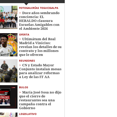
FOTOGALERÍAS TEGUCIGALPA
Doce años sembrando
conciencia: EL
HERALDO clausura
Escuelas Amigables con
el Ambiente 2026
OFERTA
Ultimátum del Real
Madrid a Vinicius:
revelan los detalles de su
contrato y los millones
que le ofrecen
REUNIONES
CN y Estado Mayor
Conjunto instalan mesas
para analizar reformas
a Ley de las FF AA
BULOS
María José Sosa no dijo
que el cierre de
restaurantes sea una
campaña contra el
Gobierno
LEGISLATIVO