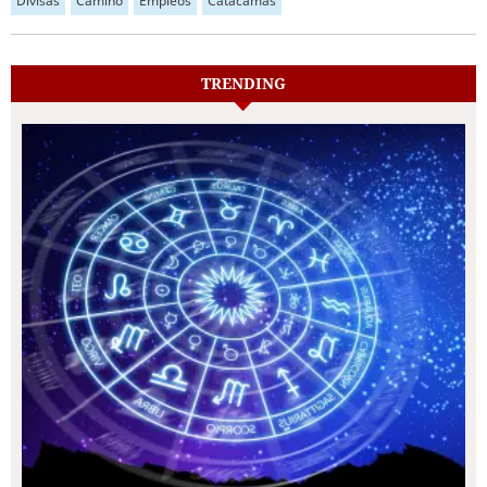
Divisas
Camino
Empleos
Catacamas
TRENDING