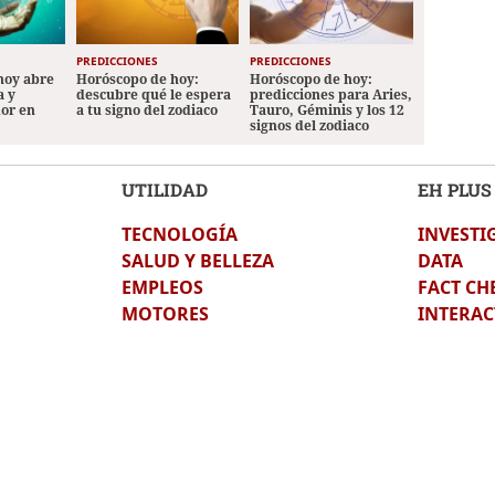
PREDICCIONES
PREDICCIONES
hoy abre
Horóscopo de hoy:
Horóscopo de hoy:
a y
descubre qué le espera
predicciones para Aries,
mor en
a tu signo del zodiaco
Tauro, Géminis y los 12
signos del zodiaco
UTILIDAD
EH PLUS
TECNOLOGÍA
INVESTI
SALUD Y BELLEZA
DATA
EMPLEOS
FACT CH
MOTORES
INTERAC