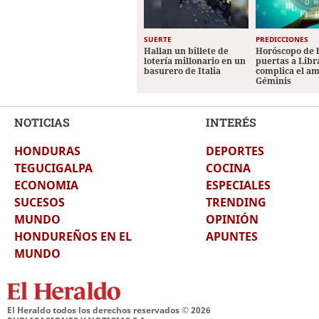
SUERTE
PREDICCIONES
Hallan un billete de
Horóscopo de 
lotería millonario en un
puertas a Libr
basurero de Italia
complica el a
Géminis
NOTICIAS
INTERÉS
HONDURAS
DEPORTES
TEGUCIGALPA
COCINA
ECONOMIA
ESPECIALES
SUCESOS
TRENDING
MUNDO
OPINIÓN
HONDUREÑOS EN EL
APUNTES
MUNDO
El Heraldo todos los derechos reservados ©
2026