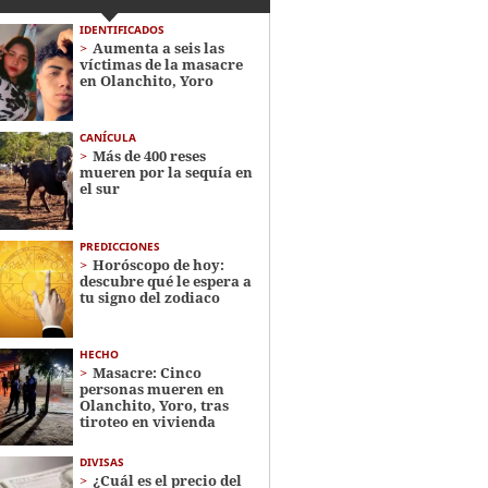
IDENTIFICADOS
Aumenta a seis las
víctimas de la masacre
en Olanchito, Yoro
CANÍCULA
Más de 400 reses
mueren por la sequía en
el sur
PREDICCIONES
Horóscopo de hoy:
descubre qué le espera a
tu signo del zodiaco
HECHO
Masacre: Cinco
personas mueren en
Olanchito, Yoro, tras
tiroteo en vivienda
DIVISAS
¿Cuál es el precio del