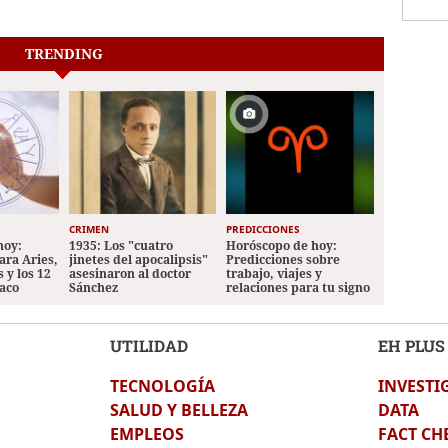
TRENDING
CRIMEN
PREDICCIONES
hoy:
1935: Los "cuatro
Horóscopo de hoy:
ara Aries,
jinetes del apocalipsis"
Predicciones sobre
 y los 12
asesinaron al doctor
trabajo, viajes y
iaco
Sánchez
relaciones para tu signo
UTILIDAD
EH PLUS
TECNOLOGÍA
INVESTI
SALUD Y BELLEZA
DATA
EMPLEOS
FACT CH