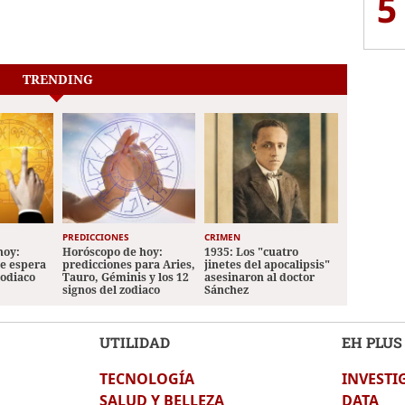
5
TRENDING
PREDICCIONES
CRIMEN
hoy:
Horóscopo de hoy:
1935: Los "cuatro
le espera
predicciones para Aries,
jinetes del apocalipsis"
zodiaco
Tauro, Géminis y los 12
asesinaron al doctor
signos del zodiaco
Sánchez
UTILIDAD
EH PLUS
TECNOLOGÍA
INVESTI
SALUD Y BELLEZA
DATA