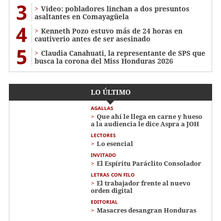
3
Video: pobladores linchan a dos presuntos
asaltantes en Comayagüela
4
Kenneth Pozo estuvo más de 24 horas en
cautiverio antes de ser asesinado
5
Claudia Canahuati, la representante de SPS que
busca la corona del Miss Honduras 2026
LO ÚLTIMO
AGALLAS
Que ahí le llega en carne y hueso
a la audiencia le dice Aspra a JOH
LECTORES
Lo esencial
INVITADO
El Espíritu Paráclito Consolador
LETRAS CON FILO
El trabajador frente al nuevo
orden digital
EDITORIAL
Masacres desangran Honduras