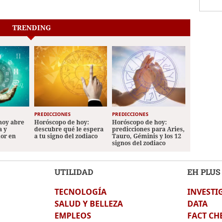
TRENDING
PREDICCIONES
PREDICCIONES
hoy abre
Horóscopo de hoy:
Horóscopo de hoy:
a y
descubre qué le espera
predicciones para Aries,
mor en
a tu signo del zodiaco
Tauro, Géminis y los 12
signos del zodiaco
UTILIDAD
EH PLUS
TECNOLOGÍA
INVESTI
SALUD Y BELLEZA
DATA
EMPLEOS
FACT CH