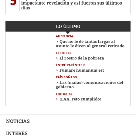
5
impactante revelación y así fueron sus últimos
días
LO ÚLTIMO
AUDIENCIA
Que no le de tantas largas al
asunto le dicen al general retirado
LECTORES
El rostro de la pobreza
ENTRE PARÉNTESIS
Fumare humanum est
PAÍS SOÑADO
Las (malas) comunicaciones del
gobierno
EDITORIAL
¡EAA, reto cumplido!
NOTICIAS
INTERÉS