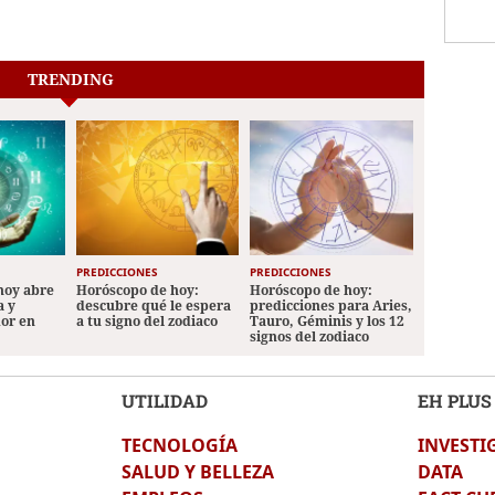
TRENDING
PREDICCIONES
PREDICCIONES
hoy abre
Horóscopo de hoy:
Horóscopo de hoy:
a y
descubre qué le espera
predicciones para Aries,
mor en
a tu signo del zodiaco
Tauro, Géminis y los 12
signos del zodiaco
UTILIDAD
EH PLUS
TECNOLOGÍA
INVESTI
SALUD Y BELLEZA
DATA