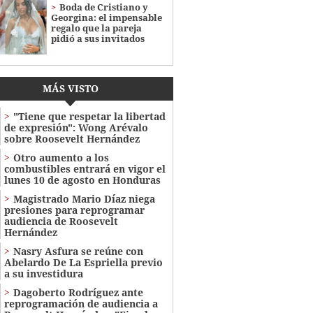
Boda de Cristiano y
Georgina: el impensable
regalo que la pareja
pidió a sus invitados
MÁS VISTO
"Tiene que respetar la libertad
de expresión": Wong Arévalo
sobre Roosevelt Hernández
Otro aumento a los
combustibles entrará en vigor el
lunes 10 de agosto en Honduras
Magistrado Mario Díaz niega
presiones para reprogramar
audiencia de Roosevelt
Hernández
Nasry Asfura se reúne con
Abelardo De La Espriella previo
a su investidura
Dagoberto Rodríguez ante
reprogramación de audiencia a