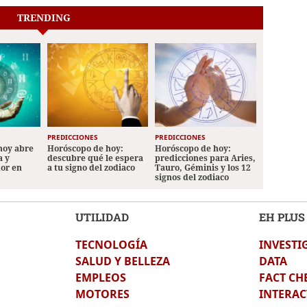
TRENDING
PREDICCIONES
PREDICCIONES
hoy abre
Horóscopo de hoy:
Horóscopo de hoy:
a y
descubre qué le espera
predicciones para Aries,
mor en
a tu signo del zodiaco
Tauro, Géminis y los 12
signos del zodiaco
UTILIDAD
EH PLUS
TECNOLOGÍA
INVESTI
SALUD Y BELLEZA
DATA
EMPLEOS
FACT CH
MOTORES
INTERAC