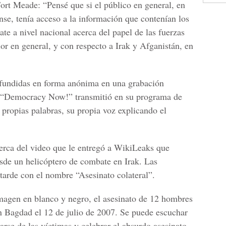
Fort Meade: “Pensé que si el público en general, en
nse, tenía acceso a la información que contenían los
ate a nivel nacional acerca del papel de las fuerzas
ior en general, y con respecto a Irak y Afganistán, en
fundidas en forma anónima en una grabación
e “Democracy Now!” transmitió en su programa de
 propias palabras, su propia voz explicando el
cerca del video que le entregó a WikiLeaks que
sde un helicóptero de combate en Irak. Las
tarde con el nombre “Asesinato colateral”.
magen en blanco y negro, el asesinato de 12 hombres
n Bagdad el 12 de julio de 2007. Se puede escuchar
larse de las víctimas y celebrar el absurdo asesinato