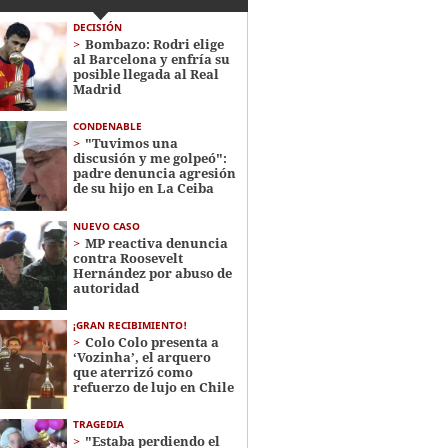
DECISIÓN
Bombazo: Rodri elige
al Barcelona y enfría su
posible llegada al Real
Madrid
CONDENABLE
"Tuvimos una
discusión y me golpeó":
padre denuncia agresión
de su hijo en La Ceiba
NUEVO CASO
MP reactiva denuncia
contra Roosevelt
Hernández por abuso de
autoridad
¡GRAN RECIBIMIENTO!
Colo Colo presenta a
‘Vozinha’, el arquero
que aterrizó como
refuerzo de lujo en Chile
TRAGEDIA
"Estaba perdiendo el