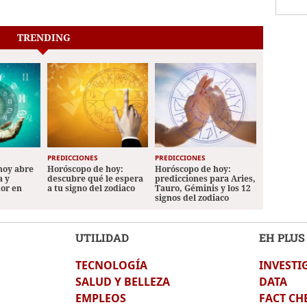
TRENDING
PREDICCIONES
PREDICCIONES
hoy abre
Horóscopo de hoy:
Horóscopo de hoy:
a y
descubre qué le espera
predicciones para Aries,
mor en
a tu signo del zodiaco
Tauro, Géminis y los 12
signos del zodiaco
UTILIDAD
EH PLUS
TECNOLOGÍA
INVESTI
SALUD Y BELLEZA
DATA
EMPLEOS
FACT CH