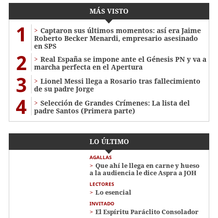
MÁS VISTO
1
Captaron sus últimos momentos: así era Jaime
Roberto Becker Menardi​​​, empresario asesinado
en SPS
2
Real España se impone ante el Génesis PN y va a
marcha perfecta en el Apertura
3
Lionel Messi llega a Rosario tras fallecimiento
de su padre Jorge
4
Selección de Grandes Crímenes: La lista del
padre Santos (Primera parte)
LO ÚLTIMO
AGALLAS
Que ahí le llega en carne y hueso
a la audiencia le dice Aspra a JOH
LECTORES
Lo esencial
INVITADO
El Espíritu Paráclito Consolador