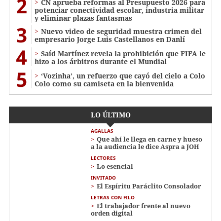
2
CN aprueba reformas al Presupuesto 2026 para
potenciar conectividad escolar, industria militar
y eliminar plazas fantasmas
3
Nuevo video de seguridad muestra crimen del
empresario Jorge Luis Castellanos en Danlí
4
Saíd Martínez revela la prohibición que FIFA le
hizo a los árbitros durante el Mundial
5
‘Vozinha’, un refuerzo que cayó del cielo a Colo
Colo como su camiseta en la bienvenida
LO ÚLTIMO
AGALLAS
Que ahí le llega en carne y hueso
a la audiencia le dice Aspra a JOH
LECTORES
Lo esencial
INVITADO
El Espíritu Paráclito Consolador
LETRAS CON FILO
El trabajador frente al nuevo
orden digital