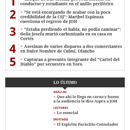
1
conductor y estudiante en el anillo periférico
2
"Se está encargando de acabar con la poca
credibilidad de la CSJ": Maribel Espinoza
cuestiona el regreso de JOH
3
"Estaba perdiendo el habla, no podía caminar":
doña Josefa murió carbonizada en su casa en
Cortés
4
Asesinan de varios disparos a dos comerciantes
en Dulce Nombre de Culmí, Olancho
5
Capturan a presunto integrante del "Cartel del
Diablo" por secuestro en Yoro
LO ÚLTIMO
AGALLAS
Que ahí le llega en carne y hueso
a la audiencia le dice Aspra a JOH
LECTORES
Lo esencial
INVITADO
El Espíritu Paráclito Consolador