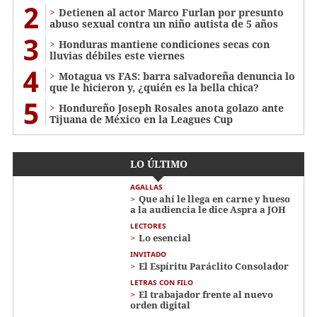
2
Detienen al actor Marco Furlan por presunto
abuso sexual contra un niño autista de 5 años
3
Honduras mantiene condiciones secas con
lluvias débiles este viernes
4
Motagua vs FAS: barra salvadoreña denuncia lo
que le hicieron y, ¿quién es la bella chica?
5
Hondureño Joseph Rosales anota golazo ante
Tijuana de México en la Leagues Cup
LO ÚLTIMO
AGALLAS
Que ahí le llega en carne y hueso
a la audiencia le dice Aspra a JOH
LECTORES
Lo esencial
INVITADO
El Espíritu Paráclito Consolador
LETRAS CON FILO
El trabajador frente al nuevo
orden digital