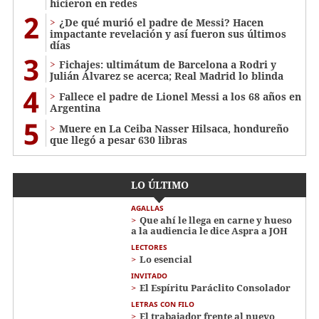
hicieron en redes
2
¿De qué murió el padre de Messi? Hacen
impactante revelación y así fueron sus últimos
días
3
Fichajes: ultimátum de Barcelona a Rodri y
Julián Álvarez se acerca; Real Madrid lo blinda
4
Fallece el padre de Lionel Messi a los 68 años en
Argentina
5
Muere en La Ceiba Nasser Hilsaca, hondureño
que llegó a pesar 630 libras
LO ÚLTIMO
AGALLAS
Que ahí le llega en carne y hueso
a la audiencia le dice Aspra a JOH
LECTORES
Lo esencial
INVITADO
El Espíritu Paráclito Consolador
LETRAS CON FILO
El trabajador frente al nuevo