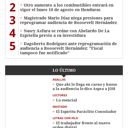
2
Otro aumento a los combustibles entrará en
vigor el lunes 10 de agosto en Honduras
3
Magistrado Mario Díaz niega presiones para
reprogramar audiencia de Roosevelt Hernández
4
Nasry Asfura se reúne con Abelardo De La
Espriella previo a su investidura
5
Dagoberto Rodríguez ante reprogramación de
audiencia a Roosevelt Hernández: "Fiscal
tampoco fue notificado"
LO ÚLTIMO
AGALLAS
Que ahí le llega en carne y hueso
a la audiencia le dice Aspra a JOH
LECTORES
Lo esencial
INVITADO
El Espíritu Paráclito Consolador
LETRAS CON FILO
El trabajador frente al nuevo
orden digital