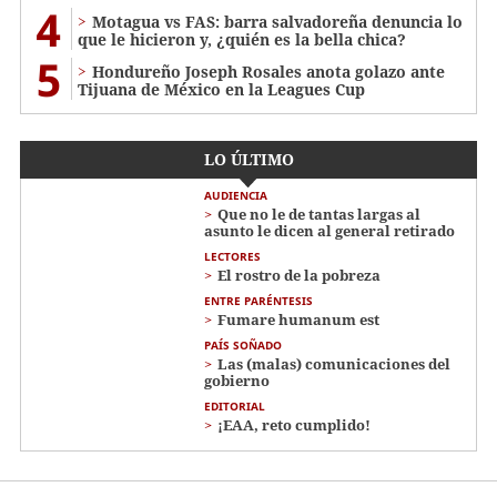
4
Motagua vs FAS: barra salvadoreña denuncia lo
que le hicieron y, ¿quién es la bella chica?
5
Hondureño Joseph Rosales anota golazo ante
Tijuana de México en la Leagues Cup
LO ÚLTIMO
AUDIENCIA
Que no le de tantas largas al
asunto le dicen al general retirado
LECTORES
El rostro de la pobreza
ENTRE PARÉNTESIS
Fumare humanum est
PAÍS SOÑADO
Las (malas) comunicaciones del
gobierno
EDITORIAL
¡EAA, reto cumplido!