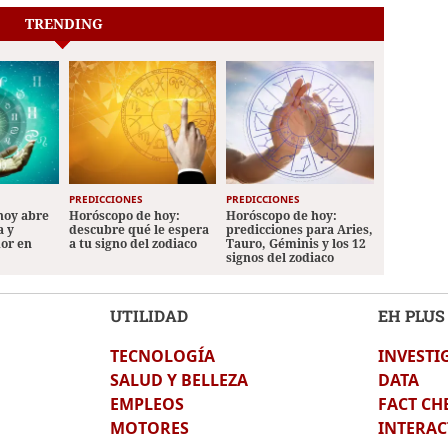
TRENDING
PREDICCIONES
PREDICCIONES
hoy abre
Horóscopo de hoy:
Horóscopo de hoy:
a y
descubre qué le espera
predicciones para Aries,
mor en
a tu signo del zodiaco
Tauro, Géminis y los 12
signos del zodiaco
UTILIDAD
EH PLUS
TECNOLOGÍA
INVESTI
SALUD Y BELLEZA
DATA
EMPLEOS
FACT CH
MOTORES
INTERAC