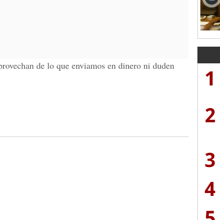
provechan de lo que enviamos en dinero ni duden
1
2
3
4
5